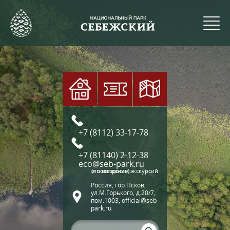
+7 (8112) 33-17-78
+7 (81140) 2-12-38
eco@seb-park.ru
(по вопросам экскурсий и посещения)
Россия, гор.Псков,
ул.М.Горького, д.20/7,
пом.1003, official@seb-
park.ru