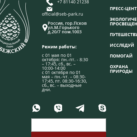
+7 81140 21238
ПРЕСС-ЦЕНТ
official@seb-park.ru
ЭКОЛОГИЧЕ
Россия, гор.Псков
ПРОСВЕЩЕ
ул.М.Горького
д.20/7 пом.1003
ПУТЕШЕСТВ
ИССЛЕДУЙ
Режим работы:
с 01 мая по 01
ПОМОГАЙ
октября: пн.-пт. - 8:30
– 17:45, сб., вс. –
ОХРАНА
10:00-14:00
ПРИРОДЫ
с 01 октября по 01
мая – пн.-чт. – 08:30-
17:45, пт. 08:30-16:30,
сб., вс. – выходные
дни.