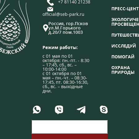
+7 81140 21238
ПРЕСС-ЦЕНТ
official@seb-park.ru
ЭКОЛОГИЧЕ
Россия, гор.Псков
ПРОСВЕЩЕ
ул.М.Горького
д.20/7 пом.1003
ПУТЕШЕСТВ
ИССЛЕДУЙ
Режим работы:
с 01 мая по 01
ПОМОГАЙ
октября: пн.-пт. - 8:30
– 17:45, сб., вс. –
ОХРАНА
10:00-14:00
ПРИРОДЫ
с 01 октября по 01
мая – пн.-чт. – 08:30-
17:45, пт. 08:30-16:30,
сб., вс. – выходные
дни.