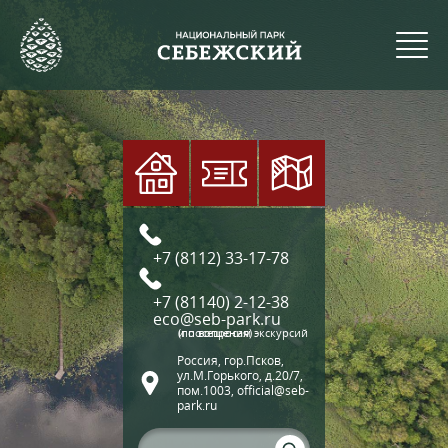
+7 (8112) 33-17-78
+7 (81140) 2-12-38
eco@seb-park.ru
(по вопросам экскурсий и посещения)
Россия, гор.Псков,
ул.М.Горького, д.20/7,
пом.1003, official@seb-
park.ru