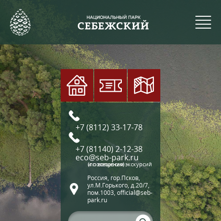
+7 (8112) 33-17-78
+7 (81140) 2-12-38
eco@seb-park.ru
(по вопросам экскурсий и посещения)
Россия, гор.Псков,
ул.М.Горького, д.20/7,
пом.1003, official@seb-
park.ru