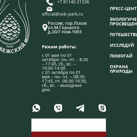
+7 81140 21238
ПРЕСС-ЦЕНТ
official@seb-park.ru
ЭКОЛОГИЧЕ
Россия, гор.Псков
ПРОСВЕЩЕ
ул.М.Горького
д.20/7 пом.1003
ПУТЕШЕСТВ
ИССЛЕДУЙ
Режим работы:
с 01 мая по 01
ПОМОГАЙ
октября: пн.-пт. - 8:30
– 17:45, сб., вс. –
ОХРАНА
10:00-14:00
ПРИРОДЫ
с 01 октября по 01
мая – пн.-чт. – 08:30-
17:45, пт. 08:30-16:30,
сб., вс. – выходные
дни.