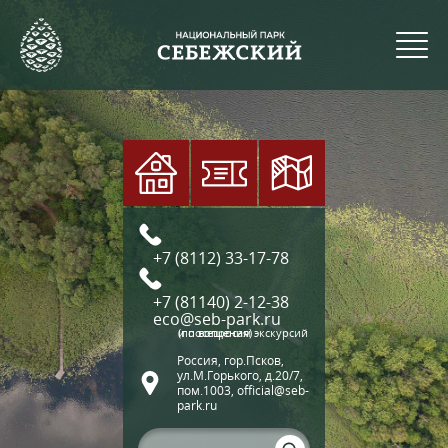
+7 (8112) 33-17-78
+7 (81140) 2-12-38
eco@seb-park.ru
(по вопросам экскурсий и посещения)
Россия, гор.Псков,
ул.М.Горького, д.20/7,
пом.1003, official@seb-
park.ru