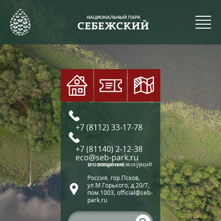
+7 (8112) 33-17-78
+7 (81140) 2-12-38
eco@seb-park.ru
(по вопросам экскурсий и посещения)
Россия, гор.Псков,
ул.М.Горького, д.20/7,
пом.1003, official@seb-
park.ru