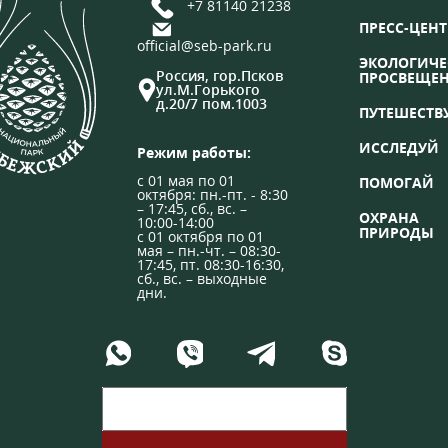
+7 81140 21238
ПРЕСС-ЦЕНТ
official@seb-park.ru
ЭКОЛОГИЧЕ
Россия, гор.Псков
ПРОСВЕЩЕ
ул.М.Горького
д.20/7 пом.1003
ПУТЕШЕСТВ
ИССЛЕДУЙ
Режим работы:
с 01 мая по 01
ПОМОГАЙ
октября: пн.-пт. - 8:30
– 17:45, сб., вс. –
ОХРАНА
10:00-14:00
ПРИРОДЫ
с 01 октября по 01
мая – пн.-чт. – 08:30-
17:45, пт. 08:30-16:30,
сб., вс. – выходные
дни.