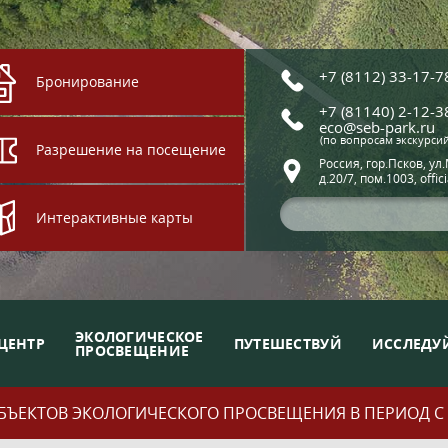
+7 (8112) 33-17-7
Бронирование
+7 (81140) 2-12-3
eco@seb-park.ru
(по вопросам экскурси
Разрешение на посещение
Россия, гор.Псков, ул
д.20/7, пом.1003, offic
Интерактивные карты
ЭКОЛОГИЧЕСКОЕ
ЦЕНТР
ПУТЕШЕСТВУЙ
ИССЛЕДУ
ПРОСВЕЩЕНИЕ
ЪЕКТОВ ЭКОЛОГИЧЕСКОГО ПРОСВЕЩЕНИЯ В ПЕРИОД С 01.