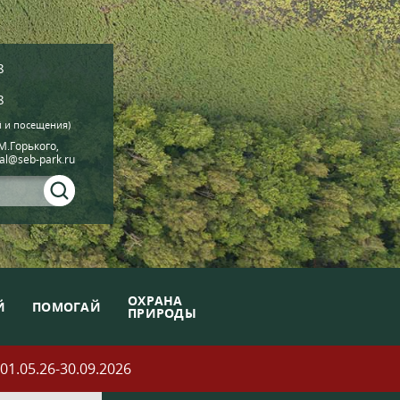
8
8
й и посещения)
.М.Горького,
ial@seb-park.ru
ОХРАНА
Й
ПОМОГАЙ
ПРИРОДЫ
05.26-30.09.2026