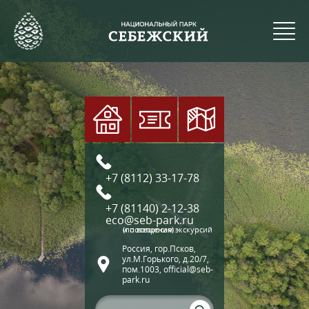
+7 (8112) 33-17-78
+7 (81140) 2-12-38
eco@seb-park.ru
(по вопросам экскурсий и посещения)
Россия, гор.Псков,
ул.М.Горького, д.20/7,
пом.1003, official@seb-
park.ru