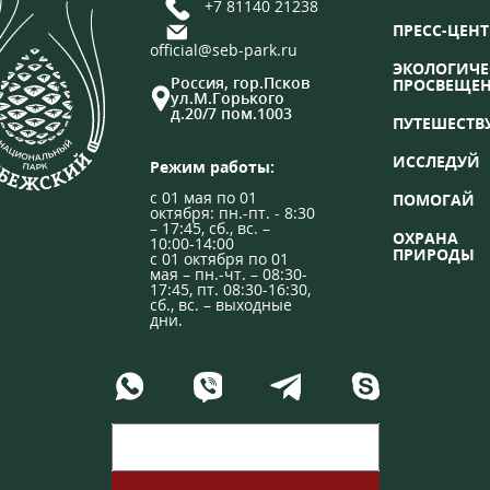
+7 81140 21238
ПРЕСС-ЦЕНТ
official@seb-park.ru
ЭКОЛОГИЧЕ
Россия, гор.Псков
ПРОСВЕЩЕ
ул.М.Горького
д.20/7 пом.1003
ПУТЕШЕСТВ
ИССЛЕДУЙ
Режим работы:
с 01 мая по 01
ПОМОГАЙ
октября: пн.-пт. - 8:30
– 17:45, сб., вс. –
ОХРАНА
10:00-14:00
ПРИРОДЫ
с 01 октября по 01
мая – пн.-чт. – 08:30-
17:45, пт. 08:30-16:30,
сб., вс. – выходные
дни.