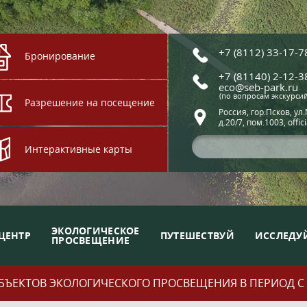
+7 (8112) 33-17-7
Бронирование
+7 (81140) 2-12-3
eco@seb-park.ru
(по вопросам экскурси
Разрешение на посещение
Россия, гор.Псков, ул
д.20/7, пом.1003, offic
Интерактивные карты
ЭКОЛОГИЧЕСКОЕ
ЦЕНТР
ПУТЕШЕСТВУЙ
ИССЛЕДУ
ПРОСВЕЩЕНИЕ
ЪЕКТОВ ЭКОЛОГИЧЕСКОГО ПРОСВЕЩЕНИЯ В ПЕРИОД С 01.