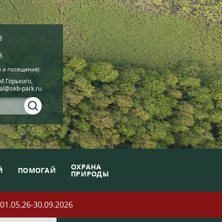
8
8
й и посещения)
.М.Горького,
ial@seb-park.ru
ОХРАНА
Й
ПОМОГАЙ
ПРИРОДЫ
05.26-30.09.2026