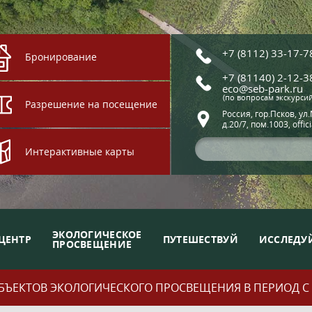
+7 (8112) 33-17-7
Бронирование
+7 (81140) 2-12-3
eco@seb-park.ru
(по вопросам экскурси
Разрешение на посещение
Россия, гор.Псков, ул
д.20/7, пом.1003, offic
Интерактивные карты
ЭКОЛОГИЧЕСКОЕ
ЦЕНТР
ПУТЕШЕСТВУЙ
ИССЛЕДУ
ПРОСВЕЩЕНИЕ
ЪЕКТОВ ЭКОЛОГИЧЕСКОГО ПРОСВЕЩЕНИЯ В ПЕРИОД С 01.