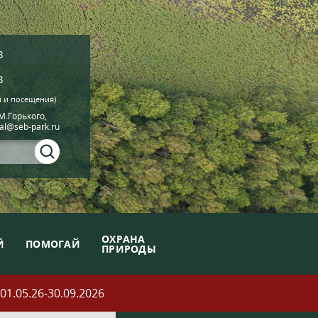
8
8
й и посещения)
.М.Горького,
ial@seb-park.ru
ОХРАНА
Й
ПОМОГАЙ
ПРИРОДЫ
05.26-30.09.2026