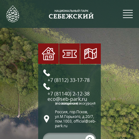
+7 (8112) 33-17-78
+7 (81140) 2-12-38
eco@seb-park.ru
(по вопросам экскурсий и посещения)
Россия, гор.Псков,
ул.М.Горького, д.20/7,
пом.1003, official@seb-
park.ru