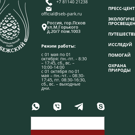
+7 81140 21238
ПРЕСС-ЦЕНТ
official@seb-park.ru
ЭКОЛОГИЧЕ
Россия, гор.Псков
ПРОСВЕЩЕ
ул.М.Горького
д.20/7 пом.1003
ПУТЕШЕСТВ
ИССЛЕДУЙ
Режим работы:
с 01 мая по 01
ПОМОГАЙ
октября: пн.-пт. - 8:30
– 17:45, сб., вс. –
ОХРАНА
10:00-14:00
ПРИРОДЫ
с 01 октября по 01
мая – пн.-чт. – 08:30-
17:45, пт. 08:30-16:30,
сб., вс. – выходные
дни.