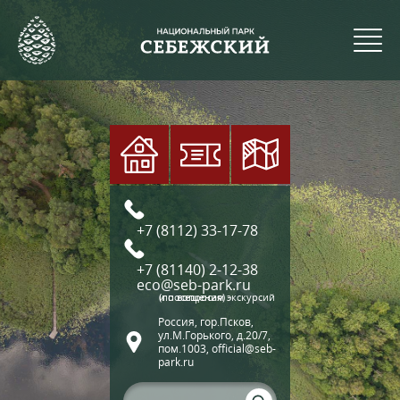
+7 (8112) 33-17-78
+7 (81140) 2-12-38
eco@seb-park.ru
(по вопросам экскурсий и посещения)
Россия, гор.Псков,
ул.М.Горького, д.20/7,
пом.1003, official@seb-
park.ru