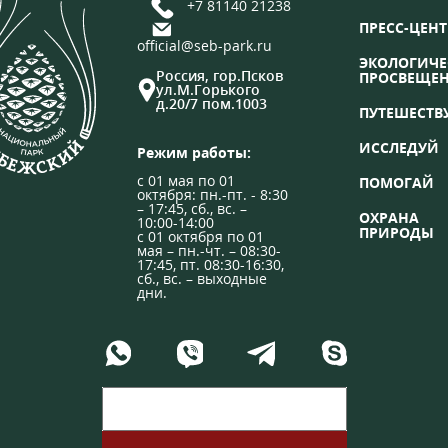
+7 81140 21238
ПРЕСС-ЦЕНТ
official@seb-park.ru
ЭКОЛОГИЧЕ
Россия, гор.Псков
ПРОСВЕЩЕ
ул.М.Горького
д.20/7 пом.1003
ПУТЕШЕСТВ
ИССЛЕДУЙ
Режим работы:
с 01 мая по 01
ПОМОГАЙ
октября: пн.-пт. - 8:30
– 17:45, сб., вс. –
ОХРАНА
10:00-14:00
ПРИРОДЫ
с 01 октября по 01
мая – пн.-чт. – 08:30-
17:45, пт. 08:30-16:30,
сб., вс. – выходные
дни.