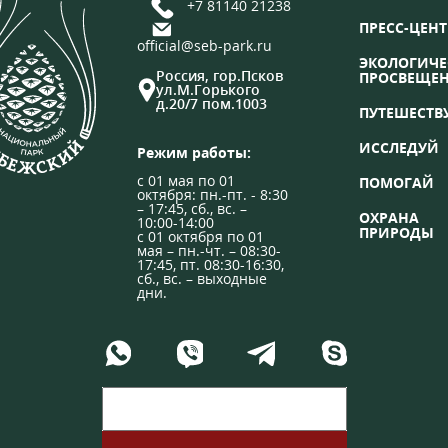
+7 81140 21238
ПРЕСС-ЦЕНТ
official@seb-park.ru
ЭКОЛОГИЧЕ
Россия, гор.Псков
ПРОСВЕЩЕ
ул.М.Горького
д.20/7 пом.1003
ПУТЕШЕСТВ
ИССЛЕДУЙ
Режим работы:
с 01 мая по 01
ПОМОГАЙ
октября: пн.-пт. - 8:30
– 17:45, сб., вс. –
ОХРАНА
10:00-14:00
ПРИРОДЫ
с 01 октября по 01
мая – пн.-чт. – 08:30-
17:45, пт. 08:30-16:30,
сб., вс. – выходные
дни.