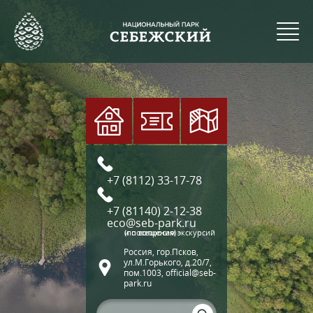
+7 (8112) 33-17-78
+7 (81140) 2-12-38
eco@seb-park.ru
(по вопросам экскурсий и посещения)
Россия, гор.Псков,
ул.М.Горького, д.20/7,
пом.1003, official@seb-
park.ru