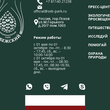
+7 81140 21238
ПРЕСС-ЦЕНТ
official@seb-park.ru
ЭКОЛОГИЧЕ
Россия, гор.Псков
ПРОСВЕЩЕ
ул.М.Горького
д.20/7 пом.1003
ПУТЕШЕСТВ
ИССЛЕДУЙ
Режим работы:
с 01 мая по 01
ПОМОГАЙ
октября: пн.-пт. - 8:30
– 17:45, сб., вс. –
ОХРАНА
10:00-14:00
ПРИРОДЫ
с 01 октября по 01
мая – пн.-чт. – 08:30-
17:45, пт. 08:30-16:30,
сб., вс. – выходные
дни.