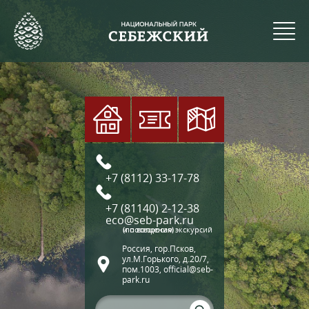
+7 (8112) 33-17-78
+7 (81140) 2-12-38
eco@seb-park.ru
(по вопросам экскурсий и посещения)
Россия, гор.Псков,
ул.М.Горького, д.20/7,
пом.1003, official@seb-
park.ru