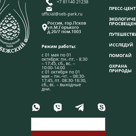
+7 81140 21238
ПРЕСС-ЦЕНТ
official@seb-park.ru
ЭКОЛОГИЧЕ
Россия, гор.Псков
ПРОСВЕЩЕ
ул.М.Горького
д.20/7 пом.1003
ПУТЕШЕСТВ
ИССЛЕДУЙ
Режим работы:
с 01 мая по 01
ПОМОГАЙ
октября: пн.-пт. - 8:30
– 17:45, сб., вс. –
ОХРАНА
10:00-14:00
ПРИРОДЫ
с 01 октября по 01
мая – пн.-чт. – 08:30-
17:45, пт. 08:30-16:30,
сб., вс. – выходные
дни.