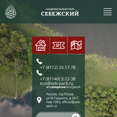
+7 (8112) 33-17-78
+7 (81140) 2-12-38
eco@seb-park.ru
(по вопросам экскурсий и посещения)
Россия, гор.Псков,
ул.М.Горького, д.20/7,
пом.1003, official@seb-
park.ru