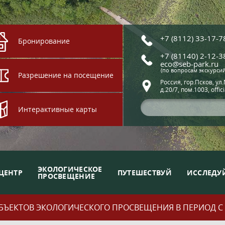
+7 (8112) 33-17-7
Бронирование
+7 (81140) 2-12-3
eco@seb-park.ru
(по вопросам экскурси
Разрешение на посещение
Россия, гор.Псков, ул
д.20/7, пом.1003, offic
Интерактивные карты
ЭКОЛОГИЧЕСКОЕ
ЦЕНТР
ПУТЕШЕСТВУЙ
ИССЛЕДУ
ПРОСВЕЩЕНИЕ
ЪЕКТОВ ЭКОЛОГИЧЕСКОГО ПРОСВЕЩЕНИЯ В ПЕРИОД С 01.