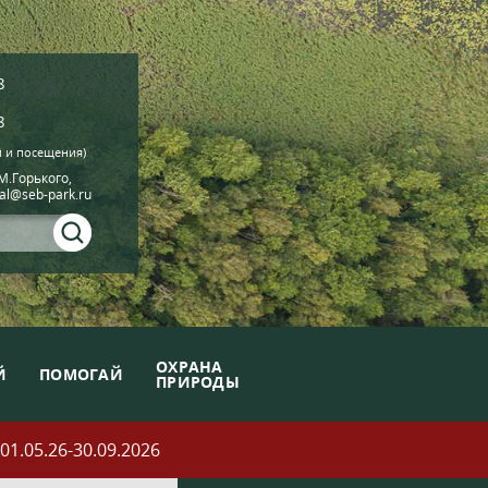
8
8
й и посещения)
.М.Горького,
ial@seb-park.ru
ОХРАНА
Й
ПОМОГАЙ
ПРИРОДЫ
05.26-30.09.2026