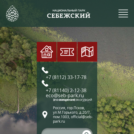
+7 (8112) 33-17-78
+7 (81140) 2-12-38
eco@seb-park.ru
(по вопросам экскурсий и посещения)
Россия, гор.Псков,
ул.М.Горького, д.20/7,
пом.1003, official@seb-
park.ru