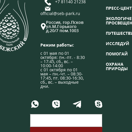
+7 81140 21238
ПРЕСС-ЦЕНТ
official@seb-park.ru
ЭКОЛОГИЧЕ
Россия, гор.Псков
ПРОСВЕЩЕ
ул.М.Горького
д.20/7 пом.1003
ПУТЕШЕСТВ
ИССЛЕДУЙ
Режим работы:
с 01 мая по 01
ПОМОГАЙ
октября: пн.-пт. - 8:30
– 17:45, сб., вс. –
ОХРАНА
10:00-14:00
ПРИРОДЫ
с 01 октября по 01
мая – пн.-чт. – 08:30-
17:45, пт. 08:30-16:30,
сб., вс. – выходные
дни.