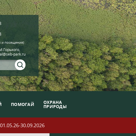
8
8
й и посещения)
.М.Горького,
ial@seb-park.ru
ОХРАНА
Й
ПОМОГАЙ
ПРИРОДЫ
05.26-30.09.2026