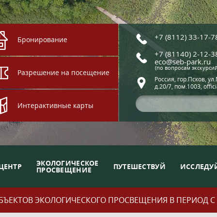
+7 (8112) 33-17-7
Бронирование
+7 (81140) 2-12-3
eco@seb-park.ru
(по вопросам экскурси
Разрешение на посещение
Россия, гор.Псков, ул
д.20/7, пом.1003, offic
Интерактивные карты
ЭКОЛОГИЧЕСКОЕ
ЦЕНТР
ПУТЕШЕСТВУЙ
ИССЛЕДУ
ПРОСВЕЩЕНИЕ
ЪЕКТОВ ЭКОЛОГИЧЕСКОГО ПРОСВЕЩЕНИЯ В ПЕРИОД С 01.