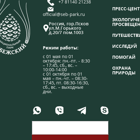
+7 81140 21238
ПРЕСС-ЦЕНТ
official@seb-park.ru
ЭКОЛОГИЧЕ
Россия, гор.Псков
ПРОСВЕЩЕ
ул.М.Горького
д.20/7 пом.1003
ПУТЕШЕСТВ
ИССЛЕДУЙ
Режим работы:
с 01 мая по 01
ПОМОГАЙ
октября: пн.-пт. - 8:30
– 17:45, сб., вс. –
ОХРАНА
10:00-14:00
ПРИРОДЫ
с 01 октября по 01
мая – пн.-чт. – 08:30-
17:45, пт. 08:30-16:30,
сб., вс. – выходные
дни.