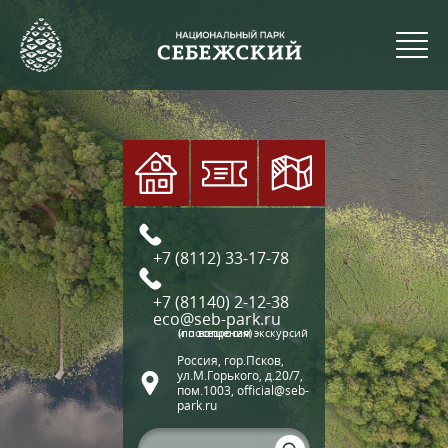
+7 (8112) 33-17-78
+7 (81140) 2-12-38
eco@seb-park.ru
(по вопросам экскурсий и посещения)
Россия, гор.Псков,
ул.М.Горького, д.20/7,
пом.1003, official@seb-
park.ru