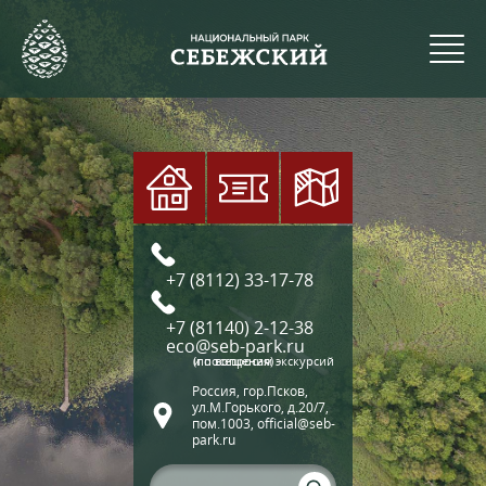
+7 (8112) 33-17-78
+7 (81140) 2-12-38
eco@seb-park.ru
(по вопросам экскурсий и посещения)
Россия, гор.Псков,
ул.М.Горького, д.20/7,
пом.1003, official@seb-
park.ru