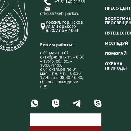
+7 81140 21238
ПРЕСС-ЦЕНТ
official@seb-park.ru
ЭКОЛОГИЧЕ
Россия, гор.Псков
ПРОСВЕЩЕ
ул.М.Горького
д.20/7 пом.1003
ПУТЕШЕСТВ
ИССЛЕДУЙ
Режим работы:
с 01 мая по 01
ПОМОГАЙ
октября: пн.-пт. - 8:30
– 17:45, сб., вс. –
ОХРАНА
10:00-14:00
ПРИРОДЫ
с 01 октября по 01
мая – пн.-чт. – 08:30-
17:45, пт. 08:30-16:30,
сб., вс. – выходные
дни.