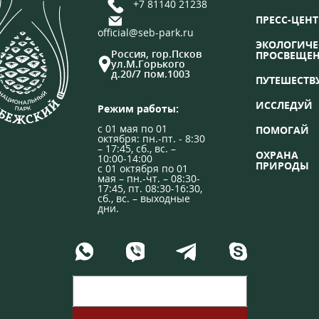
+7 81140 21238
ПРЕСС-ЦЕНТ
official@seb-park.ru
ЭКОЛОГИЧЕ
Россия, гор.Псков
ПРОСВЕЩЕ
ул.М.Горького
д.20/7 пом.1003
ПУТЕШЕСТВ
ИССЛЕДУЙ
Режим работы:
с 01 мая по 01
ПОМОГАЙ
октября: пн.-пт. - 8:30
– 17:45, сб., вс. –
ОХРАНА
10:00-14:00
ПРИРОДЫ
с 01 октября по 01
мая – пн.-чт. – 08:30-
17:45, пт. 08:30-16:30,
сб., вс. – выходные
дни.