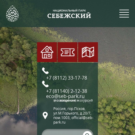
+7 (8112) 33-17-78
+7 (81140) 2-12-38
eco@seb-park.ru
(по вопросам экскурсий и посещения)
Россия, гор.Псков,
ул.М.Горького, д.20/7,
пом.1003, official@seb-
park.ru