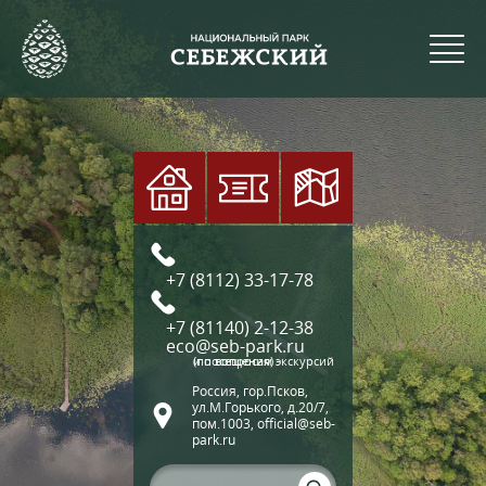
+7 (8112) 33-17-78
+7 (81140) 2-12-38
eco@seb-park.ru
(по вопросам экскурсий и посещения)
Россия, гор.Псков,
ул.М.Горького, д.20/7,
пом.1003, official@seb-
park.ru