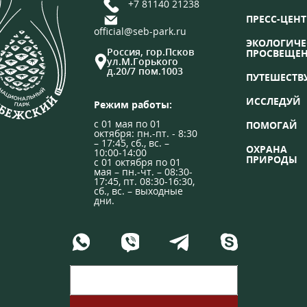
+7 81140 21238
ПРЕСС-ЦЕНТ
official@seb-park.ru
ЭКОЛОГИЧЕ
Россия, гор.Псков
ПРОСВЕЩЕ
ул.М.Горького
д.20/7 пом.1003
ПУТЕШЕСТВ
ИССЛЕДУЙ
Режим работы:
с 01 мая по 01
ПОМОГАЙ
октября: пн.-пт. - 8:30
– 17:45, сб., вс. –
ОХРАНА
10:00-14:00
ПРИРОДЫ
с 01 октября по 01
мая – пн.-чт. – 08:30-
17:45, пт. 08:30-16:30,
сб., вс. – выходные
дни.