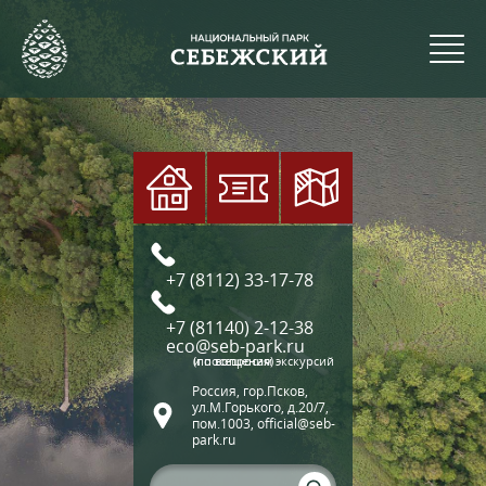
+7 (8112) 33-17-78
+7 (81140) 2-12-38
eco@seb-park.ru
(по вопросам экскурсий и посещения)
Россия, гор.Псков,
ул.М.Горького, д.20/7,
пом.1003, official@seb-
park.ru