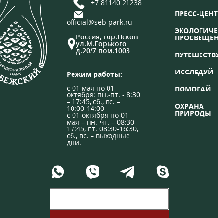
+7 81140 21238
ПРЕСС-ЦЕНТ
official@seb-park.ru
ЭКОЛОГИЧЕ
Россия, гор.Псков
ПРОСВЕЩЕ
ул.М.Горького
д.20/7 пом.1003
ПУТЕШЕСТВ
ИССЛЕДУЙ
Режим работы:
с 01 мая по 01
ПОМОГАЙ
октября: пн.-пт. - 8:30
– 17:45, сб., вс. –
ОХРАНА
10:00-14:00
ПРИРОДЫ
с 01 октября по 01
мая – пн.-чт. – 08:30-
17:45, пт. 08:30-16:30,
сб., вс. – выходные
дни.