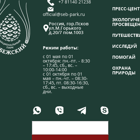
+7 81140 21238
ПРЕСС-ЦЕНТ
official@seb-park.ru
ЭКОЛОГИЧЕ
Россия, гор.Псков
ПРОСВЕЩЕ
ул.М.Горького
д.20/7 пом.1003
ПУТЕШЕСТВ
ИССЛЕДУЙ
Режим работы:
с 01 мая по 01
ПОМОГАЙ
октября: пн.-пт. - 8:30
– 17:45, сб., вс. –
ОХРАНА
10:00-14:00
ПРИРОДЫ
с 01 октября по 01
мая – пн.-чт. – 08:30-
17:45, пт. 08:30-16:30,
сб., вс. – выходные
дни.