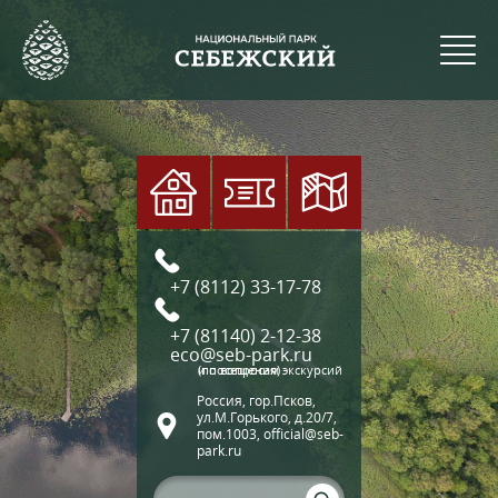
+7 (8112) 33-17-78
+7 (81140) 2-12-38
eco@seb-park.ru
(по вопросам экскурсий и посещения)
Россия, гор.Псков,
ул.М.Горького, д.20/7,
пом.1003, official@seb-
park.ru