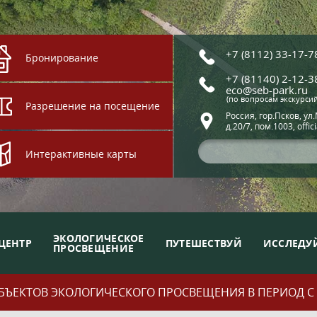
+7 (8112) 33-17-7
Бронирование
+7 (81140) 2-12-3
eco@seb-park.ru
(по вопросам экскурси
Разрешение на посещение
Россия, гор.Псков, ул
д.20/7, пом.1003, offic
Интерактивные карты
ЭКОЛОГИЧЕСКОЕ
ЦЕНТР
ПУТЕШЕСТВУЙ
ИССЛЕДУ
ПРОСВЕЩЕНИЕ
ЪЕКТОВ ЭКОЛОГИЧЕСКОГО ПРОСВЕЩЕНИЯ В ПЕРИОД С 01.