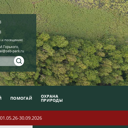
8
8
й и посещения)
.М.Горького,
ial@seb-park.ru
ОХРАНА
Й
ПОМОГАЙ
ПРИРОДЫ
05.26-30.09.2026