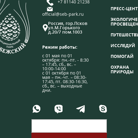
+7 81140 21238
ПРЕСС-ЦЕНТ
official@seb-park.ru
ЭКОЛОГИЧЕ
Россия, гор.Псков
ПРОСВЕЩЕ
ул.М.Горького
д.20/7 пом.1003
ПУТЕШЕСТВ
ИССЛЕДУЙ
Режим работы:
с 01 мая по 01
ПОМОГАЙ
октября: пн.-пт. - 8:30
– 17:45, сб., вс. –
ОХРАНА
10:00-14:00
ПРИРОДЫ
с 01 октября по 01
мая – пн.-чт. – 08:30-
17:45, пт. 08:30-16:30,
сб., вс. – выходные
дни.