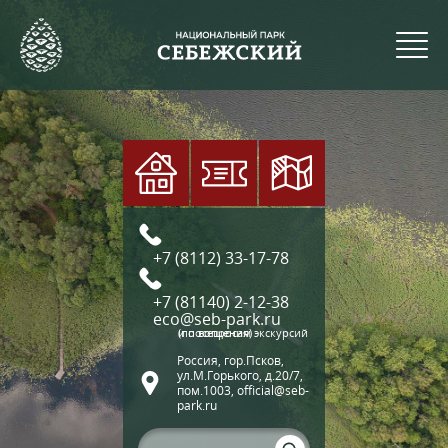
+7 (8112) 33-17-78
+7 (81140) 2-12-38
eco@seb-park.ru
(по вопросам экскурсий и посещения)
Россия, гор.Псков,
ул.М.Горького, д.20/7,
пом.1003, official@seb-
park.ru