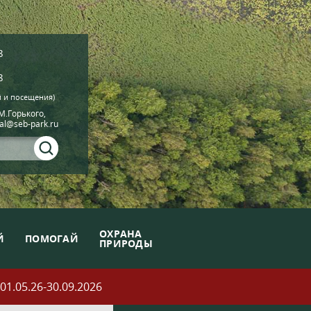
8
8
й и посещения)
.М.Горького,
ial@seb-park.ru
ОХРАНА
Й
ПОМОГАЙ
ПРИРОДЫ
05.26-30.09.2026