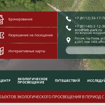
+7 (8112) 33-17-7
Бронирование
+7 (81140) 2-12-3
eco@seb-park.ru
(по вопросам экскурси
Разрешение на посещение
Россия, гор.Псков, ул
д.20/7, пом.1003, offic
Интерактивные карты
ЭКОЛОГИЧЕСКОЕ
ЦЕНТР
ПУТЕШЕСТВУЙ
ИССЛЕДУ
ПРОСВЕЩЕНИЕ
ЪЕКТОВ ЭКОЛОГИЧЕСКОГО ПРОСВЕЩЕНИЯ В ПЕРИОД С 01.