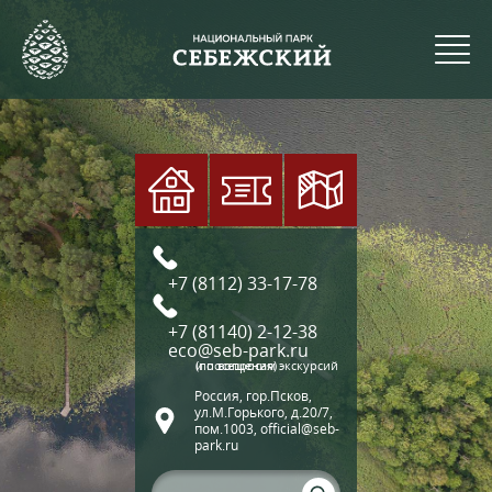
+7 (8112) 33-17-78
+7 (81140) 2-12-38
eco@seb-park.ru
(по вопросам экскурсий и посещения)
Россия, гор.Псков,
ул.М.Горького, д.20/7,
пом.1003, official@seb-
park.ru