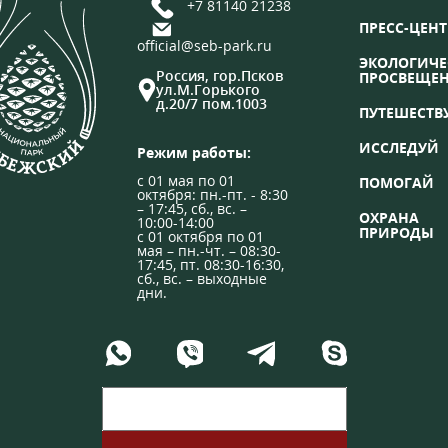
+7 81140 21238
ПРЕСС-ЦЕНТ
official@seb-park.ru
ЭКОЛОГИЧЕ
Россия, гор.Псков
ПРОСВЕЩЕ
ул.М.Горького
д.20/7 пом.1003
ПУТЕШЕСТВ
ИССЛЕДУЙ
Режим работы:
с 01 мая по 01
ПОМОГАЙ
октября: пн.-пт. - 8:30
– 17:45, сб., вс. –
ОХРАНА
10:00-14:00
ПРИРОДЫ
с 01 октября по 01
мая – пн.-чт. – 08:30-
17:45, пт. 08:30-16:30,
сб., вс. – выходные
дни.