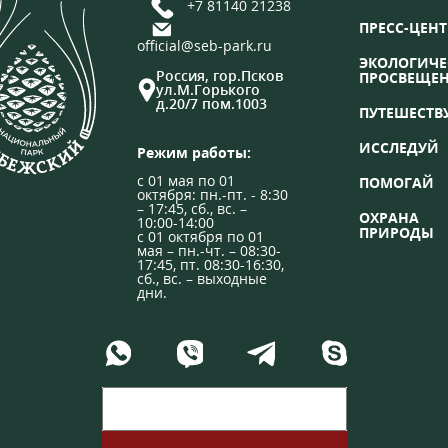
+7 81140 21238
ПРЕСС-ЦЕНТ
official@seb-park.ru
ЭКОЛОГИЧЕ
Россия, гор.Псков
ПРОСВЕЩЕ
ул.М.Горького
д.20/7 пом.1003
ПУТЕШЕСТВ
ИССЛЕДУЙ
Режим работы:
с 01 мая по 01
ПОМОГАЙ
октября: пн.-пт. - 8:30
– 17:45, сб., вс. –
ОХРАНА
10:00-14:00
ПРИРОДЫ
с 01 октября по 01
мая – пн.-чт. – 08:30-
17:45, пт. 08:30-16:30,
сб., вс. – выходные
дни.