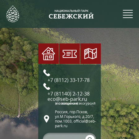
+7 (8112) 33-17-78
+7 (81140) 2-12-38
eco@seb-park.ru
(по вопросам экскурсий и посещения)
Россия, гор.Псков,
ул.М.Горького, д.20/7,
пом.1003, official@seb-
park.ru