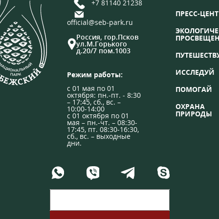
+7 81140 21238
ПРЕСС-ЦЕНТ
official@seb-park.ru
ЭКОЛОГИЧЕ
Россия, гор.Псков
ПРОСВЕЩЕ
ул.М.Горького
д.20/7 пом.1003
ПУТЕШЕСТВ
ИССЛЕДУЙ
Режим работы:
с 01 мая по 01
ПОМОГАЙ
октября: пн.-пт. - 8:30
– 17:45, сб., вс. –
ОХРАНА
10:00-14:00
ПРИРОДЫ
с 01 октября по 01
мая – пн.-чт. – 08:30-
17:45, пт. 08:30-16:30,
сб., вс. – выходные
дни.