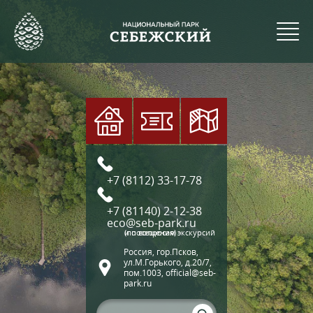
+7 (8112) 33-17-78
+7 (81140) 2-12-38
eco@seb-park.ru
(по вопросам экскурсий и посещения)
Россия, гор.Псков,
ул.М.Горького, д.20/7,
пом.1003, official@seb-
park.ru