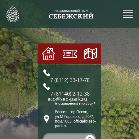
+7 (8112) 33-17-78
+7 (81140) 2-12-38
eco@seb-park.ru
(по вопросам экскурсий и посещения)
Россия, гор.Псков,
ул.М.Горького, д.20/7,
пом.1003, official@seb-
park.ru