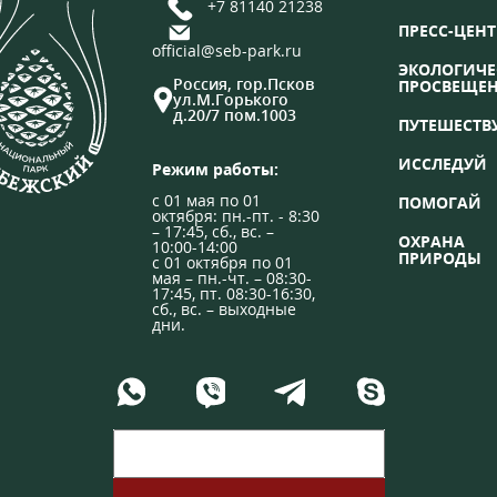
+7 81140 21238
ПРЕСС-ЦЕНТ
official@seb-park.ru
ЭКОЛОГИЧЕ
Россия, гор.Псков
ПРОСВЕЩЕ
ул.М.Горького
д.20/7 пом.1003
ПУТЕШЕСТВ
ИССЛЕДУЙ
Режим работы:
с 01 мая по 01
ПОМОГАЙ
октября: пн.-пт. - 8:30
– 17:45, сб., вс. –
ОХРАНА
10:00-14:00
ПРИРОДЫ
с 01 октября по 01
мая – пн.-чт. – 08:30-
17:45, пт. 08:30-16:30,
сб., вс. – выходные
дни.