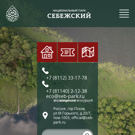
+7 (8112) 33-17-78
+7 (81140) 2-12-38
eco@seb-park.ru
(по вопросам экскурсий и посещения)
Россия, гор.Псков,
ул.М.Горького, д.20/7,
пом.1003, official@seb-
park.ru