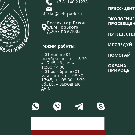
+7 81140 21238
ПРЕСС-ЦЕНТ
official@seb-park.ru
ЭКОЛОГИЧЕ
Россия, гор.Псков
ПРОСВЕЩЕ
ул.М.Горького
д.20/7 пом.1003
ПУТЕШЕСТВ
ИССЛЕДУЙ
Режим работы:
с 01 мая по 01
ПОМОГАЙ
октября: пн.-пт. - 8:30
– 17:45, сб., вс. –
ОХРАНА
10:00-14:00
ПРИРОДЫ
с 01 октября по 01
мая – пн.-чт. – 08:30-
17:45, пт. 08:30-16:30,
сб., вс. – выходные
дни.