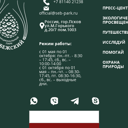
+7 81140 21238
ПРЕСС-ЦЕНТ
official@seb-park.ru
ЭКОЛОГИЧЕ
Россия, гор.Псков
ПРОСВЕЩЕ
ул.М.Горького
д.20/7 пом.1003
ПУТЕШЕСТВ
ИССЛЕДУЙ
Режим работы:
с 01 мая по 01
ПОМОГАЙ
октября: пн.-пт. - 8:30
– 17:45, сб., вс. –
ОХРАНА
10:00-14:00
ПРИРОДЫ
с 01 октября по 01
мая – пн.-чт. – 08:30-
17:45, пт. 08:30-16:30,
сб., вс. – выходные
дни.