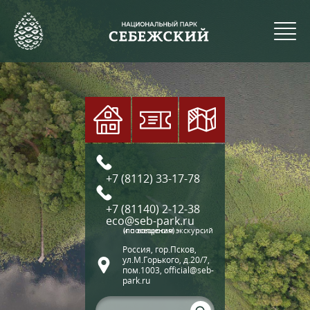
+7 (8112) 33-17-78
+7 (81140) 2-12-38
eco@seb-park.ru
(по вопросам экскурсий и посещения)
Россия, гор.Псков,
ул.М.Горького, д.20/7,
пом.1003, official@seb-
park.ru