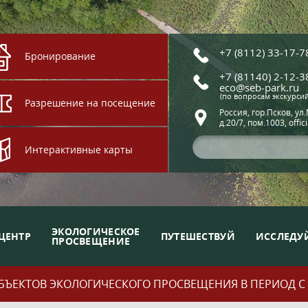
+7 (8112) 33-17-7
Бронирование
+7 (81140) 2-12-3
eco@seb-park.ru
(по вопросам экскурси
Разрешение на посещение
Россия, гор.Псков, ул
д.20/7, пом.1003, offic
Интерактивные карты
ЭКОЛОГИЧЕСКОЕ
ЦЕНТР
ПУТЕШЕСТВУЙ
ИССЛЕДУ
ПРОСВЕЩЕНИЕ
ЪЕКТОВ ЭКОЛОГИЧЕСКОГО ПРОСВЕЩЕНИЯ В ПЕРИОД С 01.