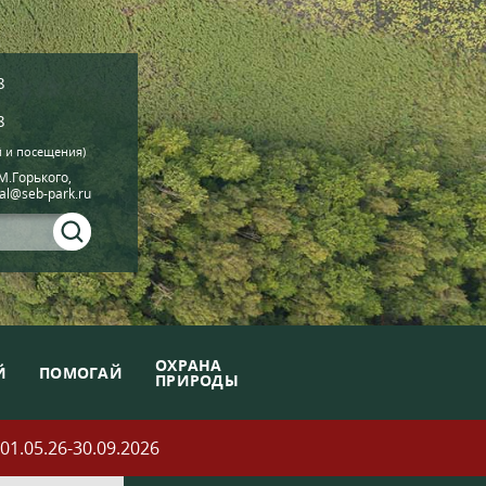
8
8
й и посещения)
.М.Горького,
ial@seb-park.ru
ОХРАНА
Й
ПОМОГАЙ
ПРИРОДЫ
05.26-30.09.2026