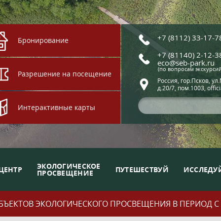
+7 (8112) 33-17-7
Бронирование
+7 (81140) 2-12-3
eco@seb-park.ru
(по вопросам экскурси
Разрешение на посещение
Россия, гор.Псков, ул
д.20/7, пом.1003, offic
Интерактивные карты
ЭКОЛОГИЧЕСКОЕ
ЦЕНТР
ПУТЕШЕСТВУЙ
ИССЛЕДУ
ПРОСВЕЩЕНИЕ
ЪЕКТОВ ЭКОЛОГИЧЕСКОГО ПРОСВЕЩЕНИЯ В ПЕРИОД С 01.