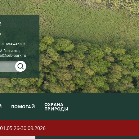
8
8
й и посещения)
.М.Горького,
ial@seb-park.ru
ОХРАНА
Й
ПОМОГАЙ
ПРИРОДЫ
05.26-30.09.2026