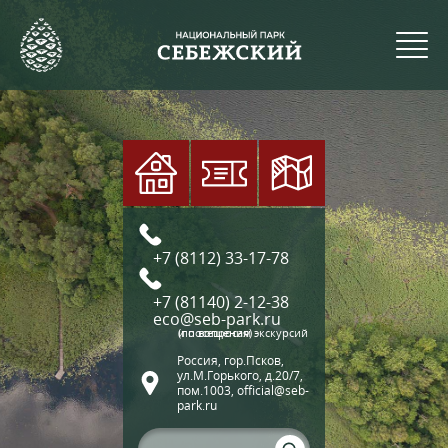
+7 (8112) 33-17-78
+7 (81140) 2-12-38
eco@seb-park.ru
(по вопросам экскурсий и посещения)
Россия, гор.Псков,
ул.М.Горького, д.20/7,
пом.1003, official@seb-
park.ru