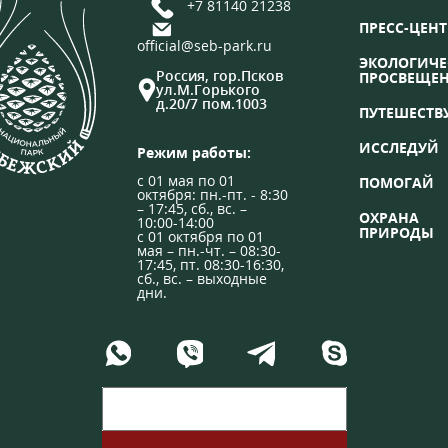
+7 81140 21238
ПРЕСС-ЦЕНТ
official@seb-park.ru
ЭКОЛОГИЧЕ
Россия, гор.Псков
ПРОСВЕЩЕ
ул.М.Горького
д.20/7 пом.1003
ПУТЕШЕСТВ
ИССЛЕДУЙ
Режим работы:
с 01 мая по 01
ПОМОГАЙ
октября: пн.-пт. - 8:30
– 17:45, сб., вс. –
ОХРАНА
10:00-14:00
ПРИРОДЫ
с 01 октября по 01
мая – пн.-чт. – 08:30-
17:45, пт. 08:30-16:30,
сб., вс. – выходные
дни.