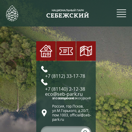
+7 (8112) 33-17-78
+7 (81140) 2-12-38
eco@seb-park.ru
(по вопросам экскурсий и посещения)
Россия, гор.Псков,
ул.М.Горького, д.20/7,
пом.1003, official@seb-
park.ru