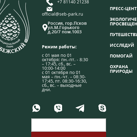
+7 81140 21238
ПРЕСС-ЦЕНТ
official@seb-park.ru
ЭКОЛОГИЧЕ
Россия, гор.Псков
ПРОСВЕЩЕ
ул.М.Горького
д.20/7 пом.1003
ПУТЕШЕСТВ
ИССЛЕДУЙ
Режим работы:
с 01 мая по 01
ПОМОГАЙ
октября: пн.-пт. - 8:30
– 17:45, сб., вс. –
ОХРАНА
10:00-14:00
ПРИРОДЫ
с 01 октября по 01
мая – пн.-чт. – 08:30-
17:45, пт. 08:30-16:30,
сб., вс. – выходные
дни.