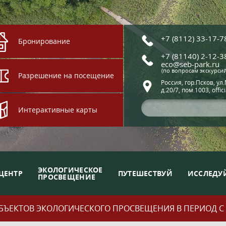
+7 (8112) 33-17-7
Бронирование
+7 (81140) 2-12-3
eco@seb-park.ru
(по вопросам экскурси
Разрешение на посещение
Россия, гор.Псков, ул
д.20/7, пом.1003, offic
Интерактивные карты
ЭКОЛОГИЧЕСКОЕ
ЦЕНТР
ПУТЕШЕСТВУЙ
ИССЛЕДУ
ПРОСВЕЩЕНИЕ
ЪЕКТОВ ЭКОЛОГИЧЕСКОГО ПРОСВЕЩЕНИЯ В ПЕРИОД С 01.