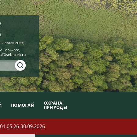
8
8
й и посещения)
.М.Горького,
ial@seb-park.ru
ОХРАНА
Й
ПОМОГАЙ
ПРИРОДЫ
05.26-30.09.2026