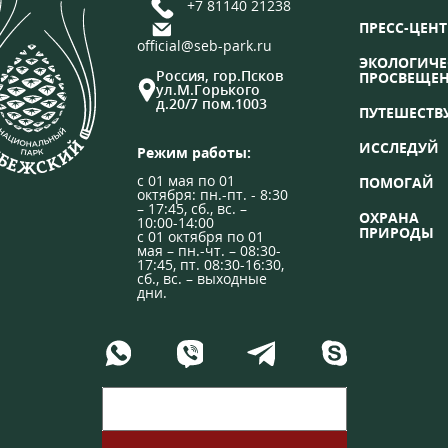
+7 81140 21238
ПРЕСС-ЦЕНТ
official@seb-park.ru
ЭКОЛОГИЧЕ
Россия, гор.Псков
ПРОСВЕЩЕ
ул.М.Горького
д.20/7 пом.1003
ПУТЕШЕСТВ
ИССЛЕДУЙ
Режим работы:
с 01 мая по 01
ПОМОГАЙ
октября: пн.-пт. - 8:30
– 17:45, сб., вс. –
ОХРАНА
10:00-14:00
ПРИРОДЫ
с 01 октября по 01
мая – пн.-чт. – 08:30-
17:45, пт. 08:30-16:30,
сб., вс. – выходные
дни.