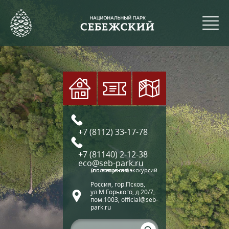
+7 (8112) 33-17-78
+7 (81140) 2-12-38
eco@seb-park.ru
(по вопросам экскурсий и посещения)
Россия, гор.Псков,
ул.М.Горького, д.20/7,
пом.1003, official@seb-
park.ru