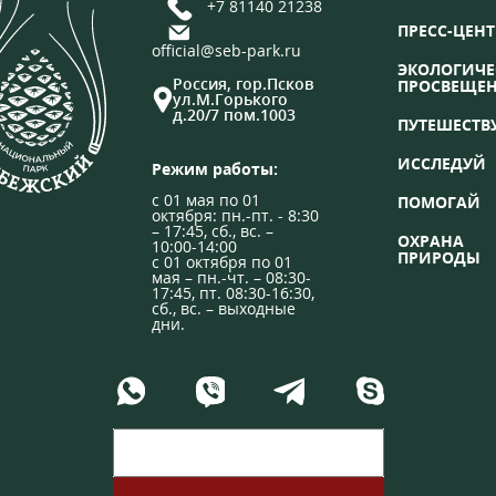
+7 81140 21238
ПРЕСС-ЦЕНТ
official@seb-park.ru
ЭКОЛОГИЧЕ
Россия, гор.Псков
ПРОСВЕЩЕ
ул.М.Горького
д.20/7 пом.1003
ПУТЕШЕСТВ
ИССЛЕДУЙ
Режим работы:
с 01 мая по 01
ПОМОГАЙ
октября: пн.-пт. - 8:30
– 17:45, сб., вс. –
ОХРАНА
10:00-14:00
ПРИРОДЫ
с 01 октября по 01
мая – пн.-чт. – 08:30-
17:45, пт. 08:30-16:30,
сб., вс. – выходные
дни.