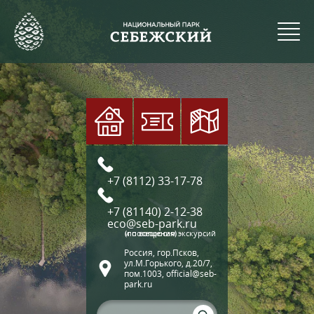
+7 (8112) 33-17-78
+7 (81140) 2-12-38
eco@seb-park.ru
(по вопросам экскурсий и посещения)
Россия, гор.Псков,
ул.М.Горького, д.20/7,
пом.1003, official@seb-
park.ru