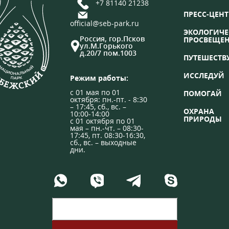
+7 81140 21238
ПРЕСС-ЦЕНТ
official@seb-park.ru
ЭКОЛОГИЧЕ
Россия, гор.Псков
ПРОСВЕЩЕ
ул.М.Горького
д.20/7 пом.1003
ПУТЕШЕСТВ
ИССЛЕДУЙ
Режим работы:
с 01 мая по 01
ПОМОГАЙ
октября: пн.-пт. - 8:30
– 17:45, сб., вс. –
ОХРАНА
10:00-14:00
ПРИРОДЫ
с 01 октября по 01
мая – пн.-чт. – 08:30-
17:45, пт. 08:30-16:30,
сб., вс. – выходные
дни.