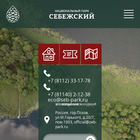
+7 (8112) 33-17-78
+7 (81140) 2-12-38
eco@seb-park.ru
(по вопросам экскурсий и посещения)
Россия, гор.Псков,
ул.М.Горького, д.20/7,
пом.1003, official@seb-
park.ru