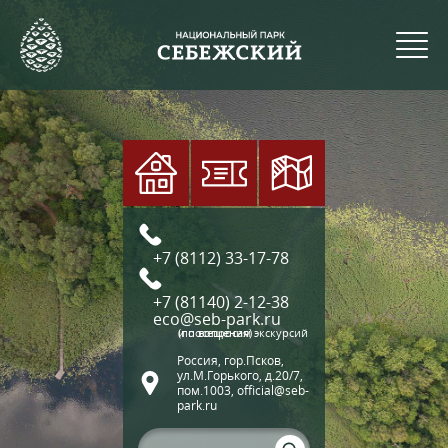
+7 (8112) 33-17-78
+7 (81140) 2-12-38
eco@seb-park.ru
(по вопросам экскурсий и посещения)
Россия, гор.Псков,
ул.М.Горького, д.20/7,
пом.1003, official@seb-
park.ru