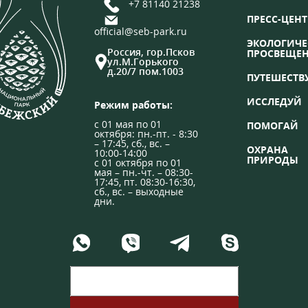
+7 81140 21238
ПРЕСС-ЦЕНТ
official@seb-park.ru
ЭКОЛОГИЧЕ
Россия, гор.Псков
ПРОСВЕЩЕ
ул.М.Горького
д.20/7 пом.1003
ПУТЕШЕСТВ
ИССЛЕДУЙ
Режим работы:
с 01 мая по 01
ПОМОГАЙ
октября: пн.-пт. - 8:30
– 17:45, сб., вс. –
ОХРАНА
10:00-14:00
ПРИРОДЫ
с 01 октября по 01
мая – пн.-чт. – 08:30-
17:45, пт. 08:30-16:30,
сб., вс. – выходные
дни.