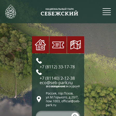
+7 (8112) 33-17-78
+7 (81140) 2-12-38
eco@seb-park.ru
(по вопросам экскурсий и посещения)
Россия, гор.Псков,
ул.М.Горького, д.20/7,
пом.1003, official@seb-
park.ru