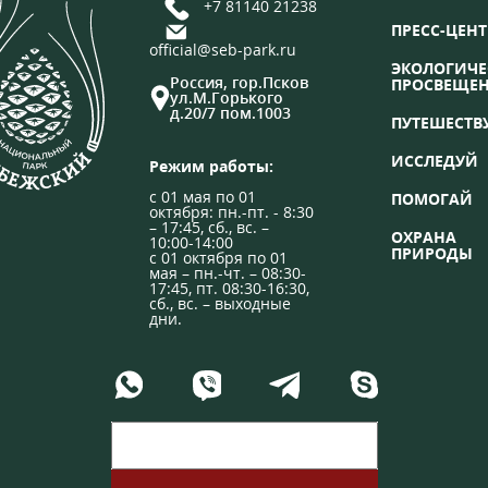
+7 81140 21238
ПРЕСС-ЦЕНТ
official@seb-park.ru
ЭКОЛОГИЧЕ
Россия, гор.Псков
ПРОСВЕЩЕ
ул.М.Горького
д.20/7 пом.1003
ПУТЕШЕСТВ
ИССЛЕДУЙ
Режим работы:
с 01 мая по 01
ПОМОГАЙ
октября: пн.-пт. - 8:30
– 17:45, сб., вс. –
ОХРАНА
10:00-14:00
ПРИРОДЫ
с 01 октября по 01
мая – пн.-чт. – 08:30-
17:45, пт. 08:30-16:30,
сб., вс. – выходные
дни.