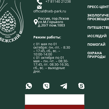
+7 81140 21238
ПРЕСС-ЦЕНТ
official@seb-park.ru
ЭКОЛОГИЧЕ
Россия, гор.Псков
ПРОСВЕЩЕ
ул.М.Горького
д.20/7 пом.1003
ПУТЕШЕСТВ
ИССЛЕДУЙ
Режим работы:
с 01 мая по 01
ПОМОГАЙ
октября: пн.-пт. - 8:30
– 17:45, сб., вс. –
ОХРАНА
10:00-14:00
ПРИРОДЫ
с 01 октября по 01
мая – пн.-чт. – 08:30-
17:45, пт. 08:30-16:30,
сб., вс. – выходные
дни.