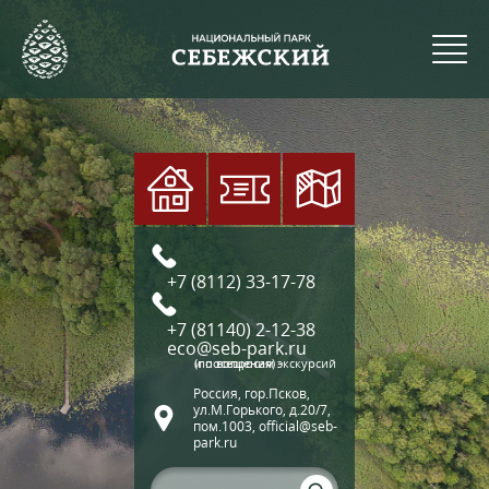
+7 (8112) 33-17-78
+7 (81140) 2-12-38
eco@seb-park.ru
(по вопросам экскурсий и посещения)
Россия, гор.Псков,
ул.М.Горького, д.20/7,
пом.1003, official@seb-
park.ru