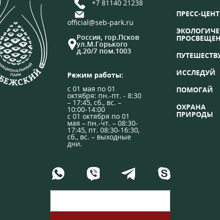
+7 81140 21238
ПРЕСС-ЦЕНТ
official@seb-park.ru
ЭКОЛОГИЧЕ
Россия, гор.Псков
ПРОСВЕЩЕ
ул.М.Горького
д.20/7 пом.1003
ПУТЕШЕСТВ
ИССЛЕДУЙ
Режим работы:
с 01 мая по 01
ПОМОГАЙ
октября: пн.-пт. - 8:30
– 17:45, сб., вс. –
ОХРАНА
10:00-14:00
ПРИРОДЫ
с 01 октября по 01
мая – пн.-чт. – 08:30-
17:45, пт. 08:30-16:30,
сб., вс. – выходные
дни.