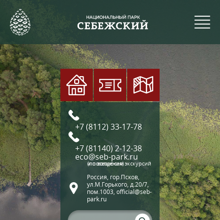
+7 (8112) 33-17-78
+7 (81140) 2-12-38
eco@seb-park.ru
(по вопросам экскурсий и посещения)
Россия, гор.Псков,
ул.М.Горького, д.20/7,
пом.1003, official@seb-
park.ru