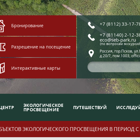
+7 (8112) 33-17-7
Бронирование
+7 (81140) 2-12-3
eco@seb-park.ru
(по вопросам экскурси
Разрешение на посещение
Россия, гор.Псков, ул
д.20/7, пом.1003, offic
Интерактивные карты
ЭКОЛОГИЧЕСКОЕ
ЦЕНТР
ПУТЕШЕСТВУЙ
ИССЛЕДУ
ПРОСВЕЩЕНИЕ
ЪЕКТОВ ЭКОЛОГИЧЕСКОГО ПРОСВЕЩЕНИЯ В ПЕРИОД С 01.