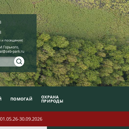
8
8
й и посещения)
.М.Горького,
ial@seb-park.ru
ОХРАНА
Й
ПОМОГАЙ
ПРИРОДЫ
05.26-30.09.2026