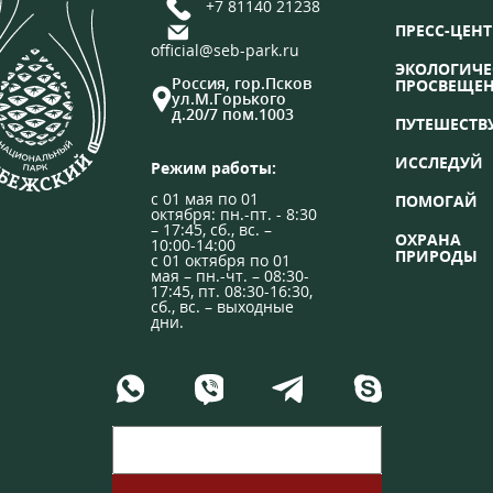
+7 81140 21238
ПРЕСС-ЦЕНТ
official@seb-park.ru
ЭКОЛОГИЧЕ
Россия, гор.Псков
ПРОСВЕЩЕ
ул.М.Горького
д.20/7 пом.1003
ПУТЕШЕСТВ
ИССЛЕДУЙ
Режим работы:
с 01 мая по 01
ПОМОГАЙ
октября: пн.-пт. - 8:30
– 17:45, сб., вс. –
ОХРАНА
10:00-14:00
ПРИРОДЫ
с 01 октября по 01
мая – пн.-чт. – 08:30-
17:45, пт. 08:30-16:30,
сб., вс. – выходные
дни.