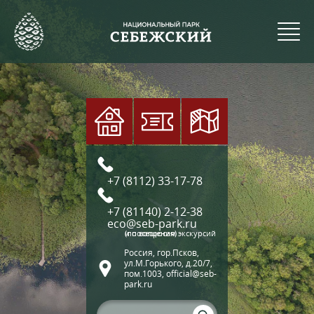
+7 (8112) 33-17-78
+7 (81140) 2-12-38
eco@seb-park.ru
(по вопросам экскурсий и посещения)
Россия, гор.Псков,
ул.М.Горького, д.20/7,
пом.1003, official@seb-
park.ru