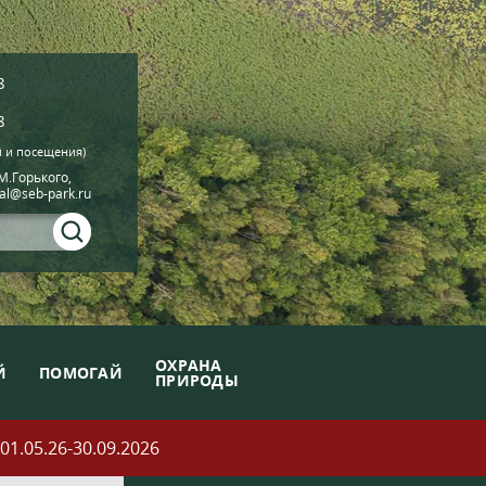
8
8
й и посещения)
.М.Горького,
ial@seb-park.ru
ОХРАНА
Й
ПОМОГАЙ
ПРИРОДЫ
05.26-30.09.2026