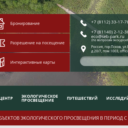
+7 (8112) 33-17-7
Бронирование
+7 (81140) 2-12-3
eco@seb-park.ru
(по вопросам экскурси
Разрешение на посещение
Россия, гор.Псков, ул
д.20/7, пом.1003, offic
Интерактивные карты
ЭКОЛОГИЧЕСКОЕ
ЦЕНТР
ПУТЕШЕСТВУЙ
ИССЛЕДУ
ПРОСВЕЩЕНИЕ
ЪЕКТОВ ЭКОЛОГИЧЕСКОГО ПРОСВЕЩЕНИЯ В ПЕРИОД С 01.