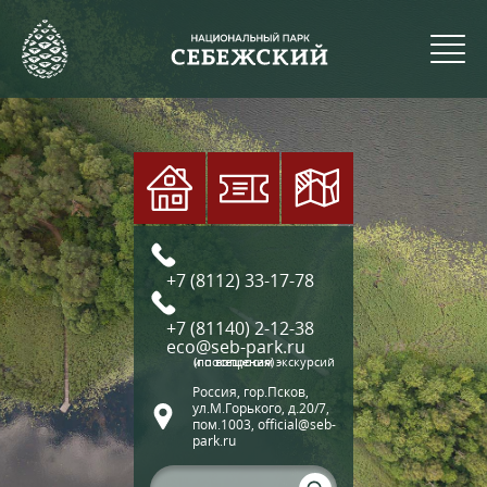
+7 (8112) 33-17-78
+7 (81140) 2-12-38
eco@seb-park.ru
(по вопросам экскурсий и посещения)
Россия, гор.Псков,
ул.М.Горького, д.20/7,
пом.1003, official@seb-
park.ru