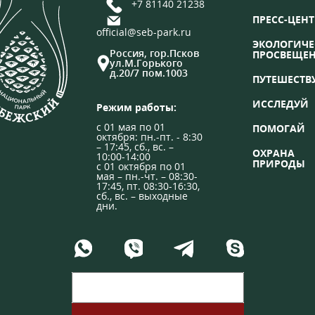
+7 81140 21238
ПРЕСС-ЦЕНТ
official@seb-park.ru
ЭКОЛОГИЧЕ
Россия, гор.Псков
ПРОСВЕЩЕ
ул.М.Горького
д.20/7 пом.1003
ПУТЕШЕСТВ
ИССЛЕДУЙ
Режим работы:
с 01 мая по 01
ПОМОГАЙ
октября: пн.-пт. - 8:30
– 17:45, сб., вс. –
ОХРАНА
10:00-14:00
ПРИРОДЫ
с 01 октября по 01
мая – пн.-чт. – 08:30-
17:45, пт. 08:30-16:30,
сб., вс. – выходные
дни.