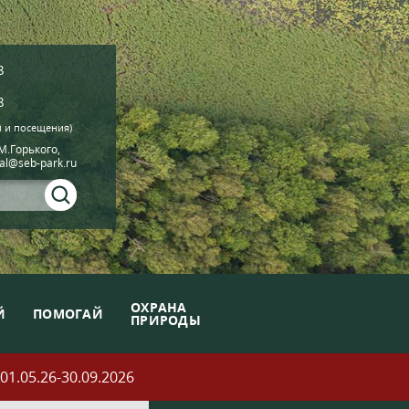
8
8
й и посещения)
.М.Горького,
ial@seb-park.ru
ОХРАНА
Й
ПОМОГАЙ
ПРИРОДЫ
05.26-30.09.2026