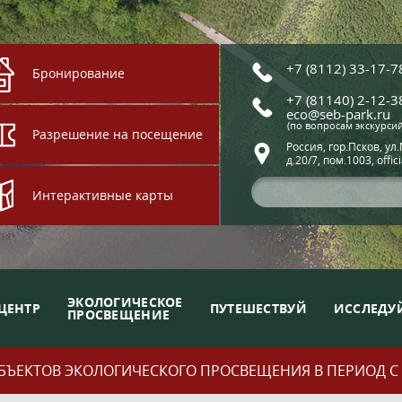
+7 (8112) 33-17-7
Бронирование
+7 (81140) 2-12-3
eco@seb-park.ru
(по вопросам экскурси
Разрешение на посещение
Россия, гор.Псков, ул
д.20/7, пом.1003, offic
Интерактивные карты
ЭКОЛОГИЧЕСКОЕ
ЦЕНТР
ПУТЕШЕСТВУЙ
ИССЛЕДУ
ПРОСВЕЩЕНИЕ
ЪЕКТОВ ЭКОЛОГИЧЕСКОГО ПРОСВЕЩЕНИЯ В ПЕРИОД С 01.