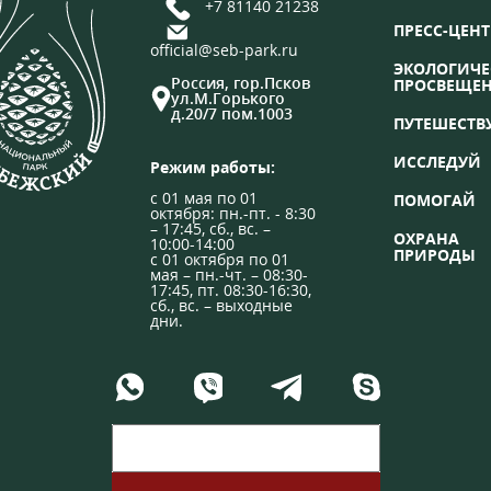
+7 81140 21238
ПРЕСС-ЦЕНТ
official@seb-park.ru
ЭКОЛОГИЧЕ
Россия, гор.Псков
ПРОСВЕЩЕ
ул.М.Горького
д.20/7 пом.1003
ПУТЕШЕСТВ
ИССЛЕДУЙ
Режим работы:
с 01 мая по 01
ПОМОГАЙ
октября: пн.-пт. - 8:30
– 17:45, сб., вс. –
ОХРАНА
10:00-14:00
ПРИРОДЫ
с 01 октября по 01
мая – пн.-чт. – 08:30-
17:45, пт. 08:30-16:30,
сб., вс. – выходные
дни.