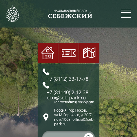
+7 (8112) 33-17-78
+7 (81140) 2-12-38
eco@seb-park.ru
(по вопросам экскурсий и посещения)
Россия, гор.Псков,
ул.М.Горького, д.20/7,
пом.1003, official@seb-
park.ru